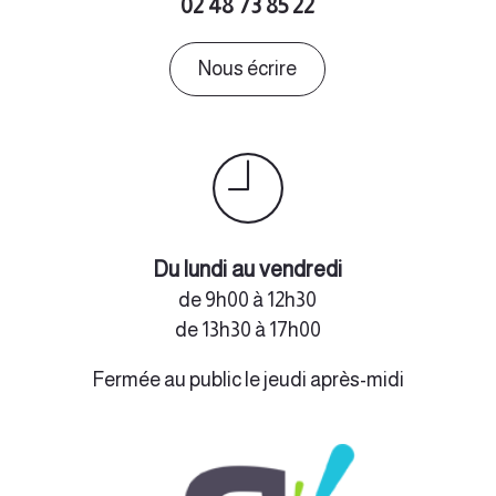
02 48 73 85 22
PAV Cimetière
Nous écrire
PAV Clémont Nutrition (SANDERS) Route de Saint
Montaine
PAV Maison de la Pêche
Ennordres
PAV Grange des Merciers
PAV Gué de la pierre
Du lundi au vendredi
de 9h00 à 12h30
Route de Presly
de 13h30 à 17h00
Ivoy le pré
Fermée au public le jeudi après-midi
PAV Bréviande
PAV Cimetière
PAV Etang Communal