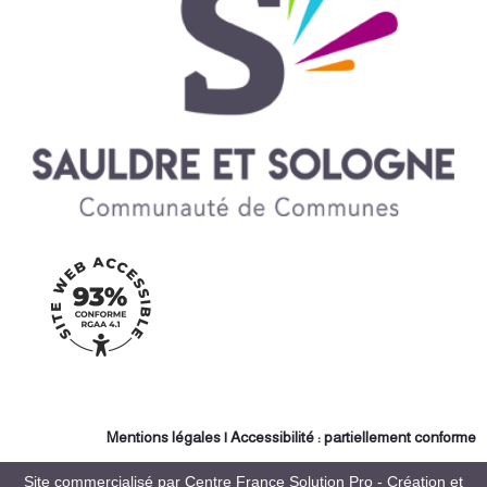
PAV La Gare
La chapelle d’Angillon
Camping de La Chapelle d'Angillon
PAV Salle des Fêtes
Ménétréol sur Sauldre
PAV Camping
PAV Route d'Aubigny
Méry-es-Bois
PAV Ancien Château d'Eau
PAV Cours de tennis
PAV Ecole
Mentions légales
| Accessibilité : partiellement conforme
Nançay
Site commercialisé par Centre France Solution Pro
-
Création et