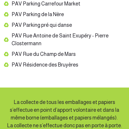
PAV Parking Carrefour Market
PAV Parking de la Nère
PAV Parking pré qui danse
PAV Rue Antoine de Saint Exupéry - Pierre
Clostermann
PAV Rue du Champ de Mars
PAV Résidence des Bruyères
PAV Résidence des Stuarts
PAV Terrasses de la Nère
PAV ZA du Guidon
La collecte de tous les emballages et papiers
Blancafort
s’effectue en point d’apport volontaire et dans la
même borne (emballages et papiers mélangés).
PAV Maison de la Jeunesse et des Sports - Les
La collecte ne s’effectue donc pas en porte à porte.
Sablons, petite route de Concressault