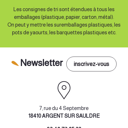
PAV Route d'Argent - caserne des pompiers
Les consignes de tri sont étendues à tous les
emballages (plastique, papier, carton, métal).
PAV route de Coullons
On peut y mettre les suremballages plastiques, les
PAV station d'épuration - canal de la Sauldre
pots de yaourts, les barquettes plastiques etc.
Place de Mairie
Brinon sur Sauldre
Newsletter
PAV Glatigny
inscrivez-vous
PAV Gymnase
PAV Les Pointards
PAV Place de la Jacque
PAV Place de la Mairie
7, rue du 4 Septembre
Clémont
18410 ARGENT SUR SAULDRE
PAV Château d'eau